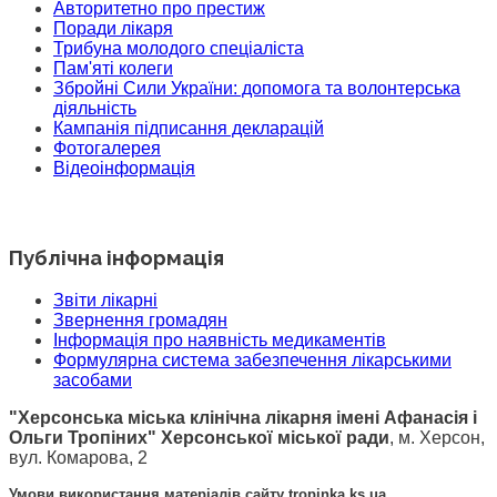
Авторитетно про престиж
Поради лікаря
Трибуна молодого спеціаліста
Пам'яті колеги
Збройні Сили України: допомога та волонтерська
діяльність
Кампанія підписання декларацій
Фотогалерея
Відеоінформація
Публічна інформація
Звіти лікарні
Звернення громадян
Інформація про наявність медикаментів
Формулярна система забезпечення лікарськими
засобами
"Херсонська міська клінічна лікарня імені Афанасія і
Ольги Тропіних" Херсонської міської ради
, м. Херсон,
вул. Комарова, 2
Умови використання матеріалів сайту tropinka.ks.ua