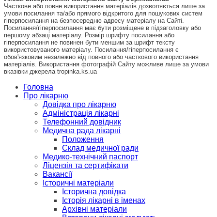
Часткове або повне використання матеріалів дозволяється лише за
умови посилання та/або прямого відкритого для пошукових систем
гіперпосилання на безпосередню адресу матеріалу на Сайті.
Посилання/гіперпосилання має бути розміщене в підзаголовку або
першому абзаці матеріалу. Розмір шрифту посилання або
гіперпосилання не повинен бути меншим за шрифт тексту
використовуваного матеріалу. Посилання/гіперпосилання є
обов'язковим незалежно від повного або часткового використання
матеріалів. Використання фотографій Сайту можливе лише за умови
вказівки джерела tropinka.ks.ua
Головна
Про лікарню
Довідка про лікарню
Адміністрація лікарні
Телефонний довідник
Медична рада лікарні
Положення
Склад медичної ради
Медико-технічний паспорт
Ліцензія та сертифікати
Вакансії
Історичні матеріали
Історична довідка
Історія лікарні в іменах
Архівні матеріали