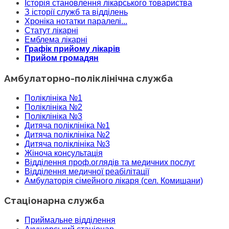
Історія становлення лікарського товариства
З історії служб та відділень
Хроніка нотатки паралелі...
Статут лікарні
Емблема лікарні
Графік прийому лікарів
Прийом громадян
Амбулаторно-поліклінічна служба
Поліклініка №1
Поліклініка №2
Поліклініка №3
Дитяча поліклініка №1
Дитяча поліклініка №2
Дитяча поліклініка №3
Жіноча консультація
Відділення проф.оглядів та медичних послуг
Відділення медичної реабілітації
Амбулаторія сімейного лікаря (сел. Комишани)
Стаціонарна служба
Приймальне відділення