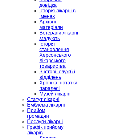
довідка
Історія лікарні в
іменах
Архівні
матеріали
Ветерани лікарні
згадують
Історія
становлення
Херсонського
лікарського
товариства
З історії служб і
відділень
Хроніка, нотатки,
паралелі
Музей лікарні
Статут лікарні
Емблема лікарні
Прийом
громадян
Послуги лікарні
Графік прийому
лікарів