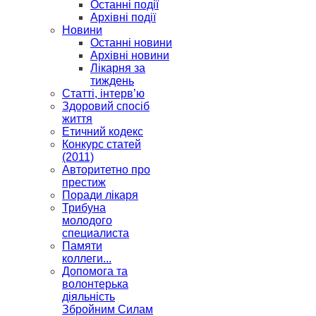
Останні події
Архівні події
Новини
Останні новини
Архівні новини
Лікарня за
тиждень
Статті, інтерв’ю
Здоровий спосіб
життя
Етичний кодекс
Конкурс статей
(2011)
Авторитетно про
престиж
Поради лікаря
Трибуна
молодого
специалиста
Памяти
коллеги...
Допомога та
волонтерька
діяльність
Збройним Силам