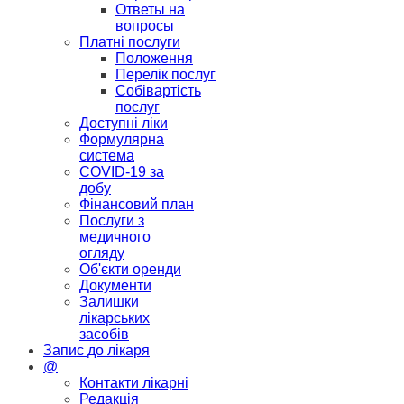
Ответы на
вопросы
Платні послуги
Положення
Перелік послуг
Собівартість
послуг
Доступні ліки
Формулярна
система
COVID-19 за
добу
Фінансовий план
Послуги з
медичного
огляду
Об'єкти оренди
Документи
Залишки
лікарських
засобів
Запис до лікаря
@
Контакти лікарні
Редакція