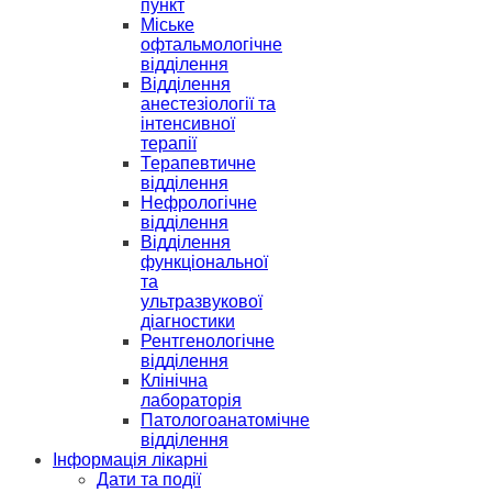
пункт
Міське
офтальмологічне
відділення
Відділення
анестезіології та
інтенсивної
терапії
Терапевтичне
відділення
Нефрологічне
відділення
Відділення
функціональної
та
ультразвукової
діагностики
Рентгенологічне
відділення
Клінічна
лабораторія
Патологоанатомічне
відділення
Інформація лікарні
Дати та події