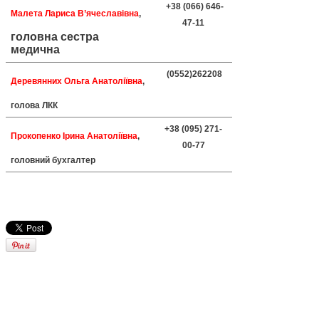
+38 (066) 646-
Малета Лариса В’ячеславівна
,
47-11
головна сестра
медична
(0552)262208
Деревянних Ольга Анатоліївна
,
голова ЛКК
+38 (095) 271-
Прокопенко Ірина Анатоліївна
,
00-77
головний бухгалтер