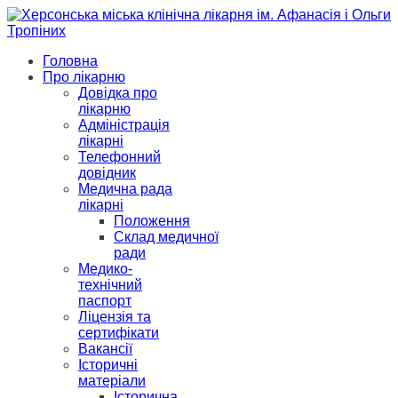
Головна
Про лікарню
Довідка про
лікарню
Адміністрація
лікарні
Телефонний
довідник
Медична рада
лікарні
Положення
Склад медичної
ради
Медико-
технічний
паспорт
Ліцензія та
сертифікати
Вакансії
Історичні
матеріали
Історична