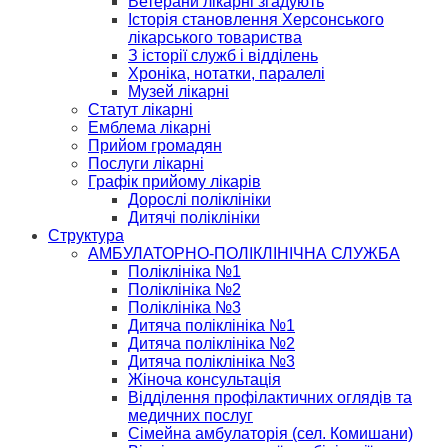
Ветерани лікарні згадують
Історія становлення Херсонського
лікарського товариства
З історії служб і відділень
Хроніка, нотатки, паралелі
Музей лікарні
Статут лікарні
Емблема лікарні
Прийом громадян
Послуги лікарні
Графік прийому лікарів
Дорослі поліклініки
Дитячі поліклініки
Структура
АМБУЛАТОРНО-ПОЛІКЛІНІЧНА СЛУЖБА
Поліклініка №1
Поліклініка №2
Поліклініка №3
Дитяча поліклініка №1
Дитяча поліклініка №2
Дитяча поліклініка №3
Жіноча консультація
Відділення профілактичних оглядів та
медичних послуг
Сімейна амбулаторія (сел. Комишани)