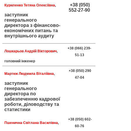
+38 (050)
Куриленко Тетяна Олексіївна
,
552-27-90
заступник
генерального
директора з фінансово-
економічних питань та
внутрішнього аудиту
+38 (066) 239-
Лошкарьов Андрій Вікторович
,
51-13
головний інженер
+38 (050) 290
Мартюк Людмила Віталіївна
,
47-04
заступник
генерального
директора по
забезпеченню кадрової
роботи, діловодству та
статистики
+38 (050) 602-
Пшенична Світлана Василівна
,
60-76