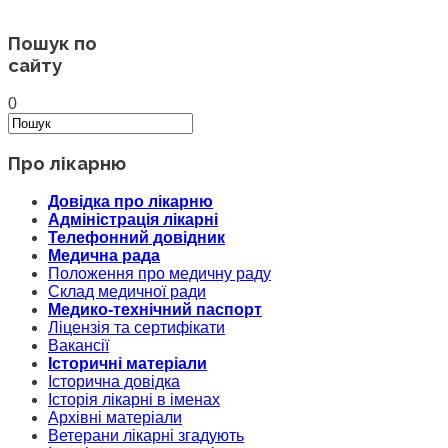
Пошук по
сайту
0
Про лікарню
Довідка про лікарню
Адміністрація лікарні
Телефонний довідник
Медична рада
Положення про медичну раду
Склад медичної ради
Медико-технічний паспорт
Ліцензія та сертифікати
Вакансії
Історичні матеріали
Історична довідка
Історія лікарні в іменах
Архівні матеріали
Ветерани лікарні згадують