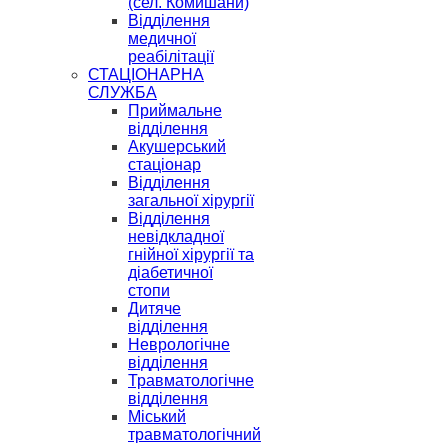
(сел. Комишани)
Відділення
медичної
реабілітації
СТАЦІОНАРНА
СЛУЖБА
Приймальне
відділення
Акушерський
стаціонар
Відділення
загальної хірургії
Відділення
невідкладної
гнійної хірургії та
діабетичної
стопи
Дитяче
відділення
Неврологічне
відділення
Травматологічне
відділення
Міський
травматологічний