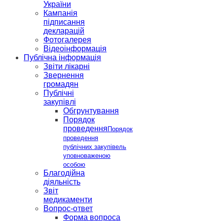
України
Кампанія
підписання
декларацій
Фотогалерея
Відеоінформація
Публічна інформація
Звіти лікарні
Звернення
громадян
Публічні
закупівлі
Обгрунтування
Порядок
проведення
Порядок
проведення
публічних закупівель
уповноваженою
особою
Благодійна
діяльність
Звіт
медикаменти
Вопрос-ответ
Форма вопроса