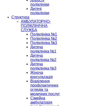
Дорослі
поліклініки
Дитячі
поліклініки
Структура
АМБУЛАТОРНО-
ПОЛІКЛІНІЧНА
СЛУЖБА
Поліклініка №1
Поліклініка №2
Поліклініка №3
Дитяча
поліклініка №1
Дитяча
поліклініка №2
Дитяча
поліклініка №3
Жіноча
консультація
Відділення
профілактичних
оглядів та
медичних послуг
Сімейна
амбулаторія