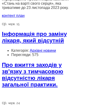
«Стань на варті свого серця», яка
триватиме до 23 листопада 2023 року.
контент план
ср.
черв. 15
Інформація про заміну
лікаря, який відсутній
Категорія:
Архівні новини
Перегляди: 575
Про вжиття заходів у
зв’язку з тимчасовою
відсутністю лікаря
загальної практики.
ср.
черв. 24