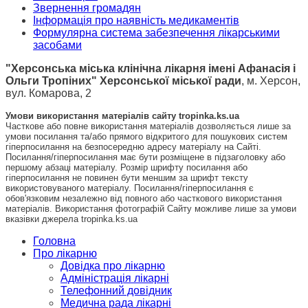
Звернення громадян
Інформація про наявність медикаментів
Формулярна система забезпечення лікарськими
засобами
"Херсонська міська клінічна лікарня імені Афанасія і
Ольги Тропіних" Херсонської міської ради
, м. Херсон,
вул. Комарова, 2
Умови використання матеріалів сайту tropinka.ks.ua
Часткове або повне використання матеріалів дозволяється лише за
умови посилання та/або прямого відкритого для пошукових систем
гіперпосилання на безпосередню адресу матеріалу на Сайті.
Посилання/гіперпосилання має бути розміщене в підзаголовку або
першому абзаці матеріалу. Розмір шрифту посилання або
гіперпосилання не повинен бути меншим за шрифт тексту
використовуваного матеріалу. Посилання/гіперпосилання є
обов'язковим незалежно від повного або часткового використання
матеріалів. Використання фотографій Сайту можливе лише за умови
вказівки джерела tropinka.ks.ua
Головна
Про лікарню
Довідка про лікарню
Адміністрація лікарні
Телефонний довідник
Медична рада лікарні