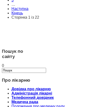
3
…
Наступна
Кінець
Сторінка 1 із 22
Пошук по
сайту
0
Про лікарню
Довідка про лікарню
Адміністрація лікарні
Телефонний довідник
Медична рада
Положення про медичну раду