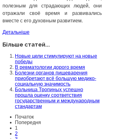
полезным для страдающих людей, они
отражали своё время и развивались
вместе с его духовным развитием.
Детальніше
Більше статей...
Новые цели стимулируют на новые
победы
В ревматологии дорого время
Болезни органов пищеварения
приобретают всё большую медико-
социальную значимость
Больница Тропиных успешно
прошла оценку соответствия
государственным и международным
стандартам
Початок
Попередня
1
2