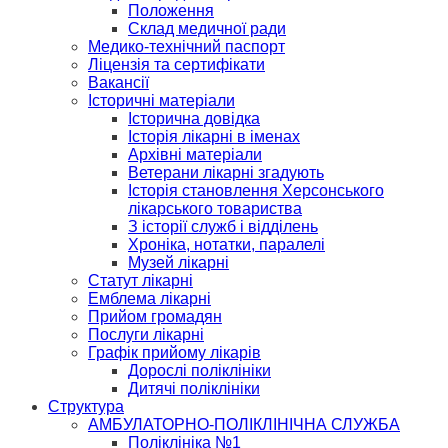
Положення
Склад медичної ради
Медико-технічний паспорт
Ліцензія та сертифікати
Вакансії
Історичні матеріали
Історична довідка
Історія лікарні в іменах
Архівні матеріали
Ветерани лікарні згадують
Історія становлення Херсонського
лікарського товариства
З історії служб і відділень
Хроніка, нотатки, паралелі
Музей лікарні
Статут лікарні
Емблема лікарні
Прийом громадян
Послуги лікарні
Графік прийому лікарів
Дорослі поліклініки
Дитячі поліклініки
Структура
АМБУЛАТОРНО-ПОЛІКЛІНІЧНА СЛУЖБА
Поліклініка №1