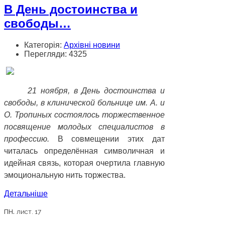
В День достоинства и
свободы…
Категорія:
Архівні новини
Перегляди: 4325
21 ноября, в День достоинства и
свободы, в клинической больнице им. А. и
О. Тропиных состоялось торжественное
посвящение молодых специалистов в
профессию.
В совмещении этих дат
читалась определённая символичная и
идейная связь, которая очертила главную
эмоциональную нить торжества.
Детальніше
пн.
лист. 17