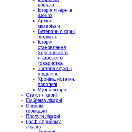
довідка
Історія лікарні в
іменах
Архівні
матеріали
Ветерани лікарні
згадують
Історія
становлення
Херсонського
лікарського
товариства
З історії служб і
відділень
Хроніка, нотатки,
паралелі
Музей лікарні
Статут лікарні
Емблема лікарні
Прийом
громадян
Послуги лікарні
Графік прийому
лікарів