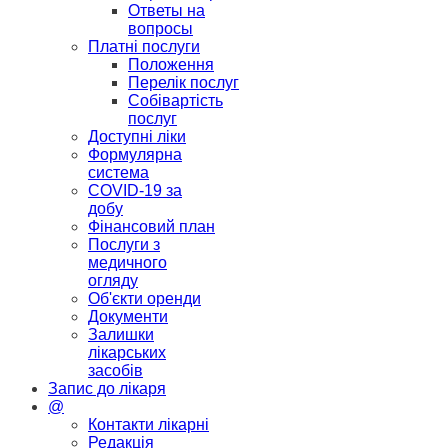
Ответы на
вопросы
Платні послуги
Положення
Перелік послуг
Собівартість
послуг
Доступні ліки
Формулярна
система
COVID-19 за
добу
Фінансовий план
Послуги з
медичного
огляду
Об'єкти оренди
Документи
Залишки
лікарських
засобів
Запис до лікаря
@
Контакти лікарні
Редакція