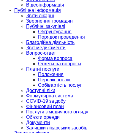
Відеоінформація
Публічна інформація
Звіти лікарні
Звернення громадян
Публічні закупівлі
Обгрунтування
Порядок проведення
Благодійна діяльність
Звіт медикаменти
Вопрос-ответ
Форма вопроса
Ответы на вопросы
Платні послуги
Положення
Перелік послуг
Собівартість послуг
Доступні ліки
Формулярна система
COVID-19 за добу
Фінансовий план
Послуги з медичного огляду
Об'єкти оренди
Документи
Залишки лікарських засобів