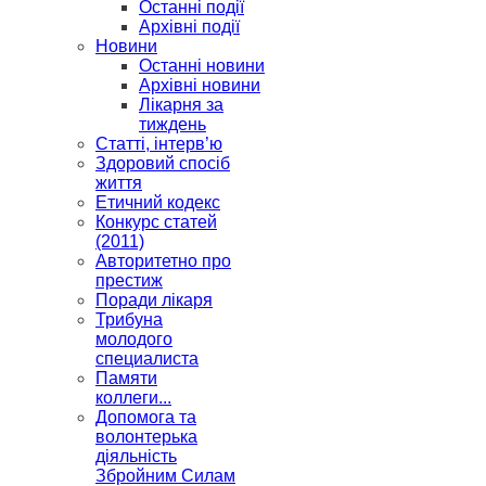
Останні події
Архівні події
Новини
Останні новини
Архівні новини
Лікарня за
тиждень
Статті, інтерв’ю
Здоровий спосіб
життя
Етичний кодекс
Конкурс статей
(2011)
Авторитетно про
престиж
Поради лікаря
Трибуна
молодого
специалиста
Памяти
коллеги...
Допомога та
волонтерька
діяльність
Збройним Силам