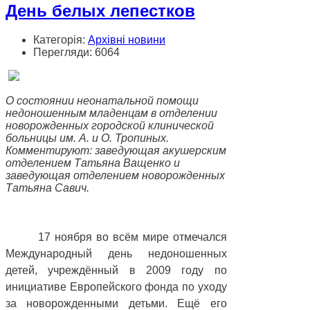
День белых лепестков
Категорія:
Архівні новини
Перегляди: 6064
О состоянии неонатальной помощи
недоношенным младенцам в отделении
новорожденных городской клинической
больницы им. А. и О. Тропиных.
Комментируют: заведующая акушерским
отделением Татьяна Ващенко и
заведующая отделением новорожденных
Татьяна Савич.
17 ноября во всём мире отмечался
Международный день недоношенных
детей, учреждённый в 2009 году по
инициативе Европейского фонда по уходу
за новорожденными детьми. Ещё его