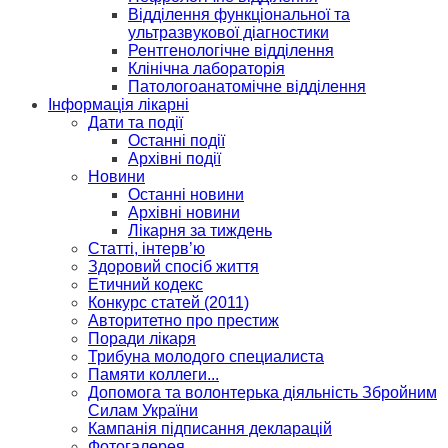
Відділення функціональної та
ультразвукової діагностики
Рентгенологічне відділення
Клінічна лабораторія
Патологоанатомічне відділення
Інформація лікарні
Дати та події
Останні події
Архівні події
Новини
Останні новини
Архівні новини
Лікарня за тиждень
Статті, інтерв’ю
Здоровий спосіб життя
Етичний кодекс
Конкурс статей (2011)
Авторитетно про престиж
Поради лікаря
Трибуна молодого специалиста
Памяти коллеги...
Допомога та волонтерька діяльність Збройним
Силам України
Кампанія підписання декларацій
Фотогалерея