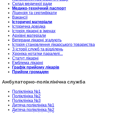
Склад медичної ради
Медико-технічний паспорт
Ліцензія та сертифікати
Вакансії
Історичні матеріали
Історична довідка
Історія лікарні в іменах
Архівні матеріали
Ветерани лікарні згадують
Історія становлення лікарського товариства
З історії служб та відділень
Хроніка нотатки паралелі...
Статут лікарні
Емблема лікарні
Графік прийому лікарів
Прийом громадян
Амбулаторно-поліклінічна служба
Поліклініка №1
Поліклініка №2
Поліклініка №3
Дитяча поліклініка №1
Дитяча поліклініка №2