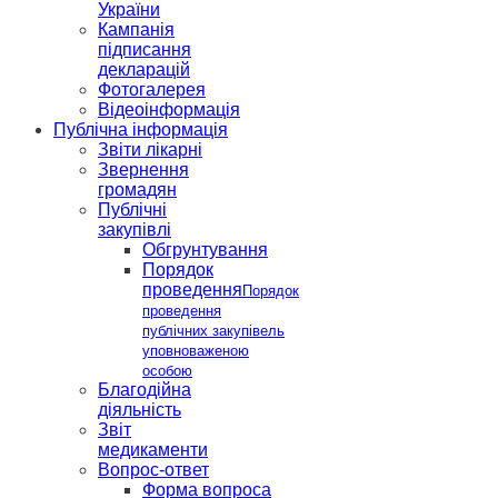
України
Кампанія
підписання
декларацій
Фотогалерея
Відеоінформація
Публічна інформація
Звіти лікарні
Звернення
громадян
Публічні
закупівлі
Обгрунтування
Порядок
проведення
Порядок
проведення
публічних закупівель
уповноваженою
особою
Благодійна
діяльність
Звіт
медикаменти
Вопрос-ответ
Форма вопроса