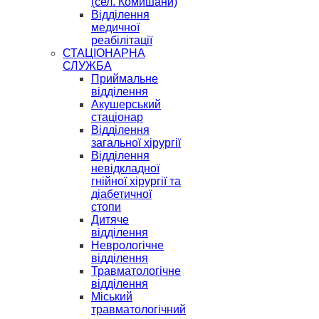
(сел. Комишани)
Відділення
медичної
реабілітації
СТАЦІОНАРНА
СЛУЖБА
Приймальне
відділення
Акушерський
стаціонар
Відділення
загальної хірургії
Відділення
невідкладної
гнійної хірургії та
діабетичної
стопи
Дитяче
відділення
Неврологічне
відділення
Травматологічне
відділення
Міський
травматологічний