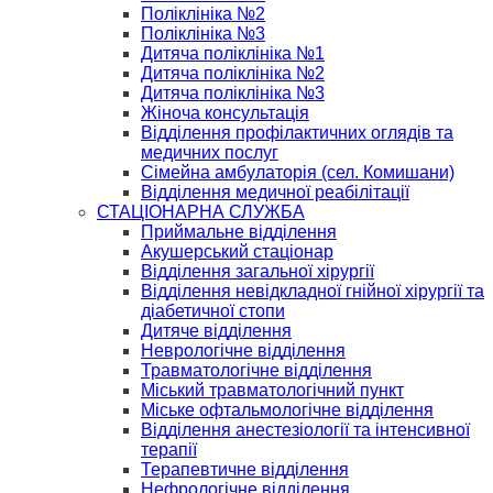
Поліклініка №2
Поліклініка №3
Дитяча поліклініка №1
Дитяча поліклініка №2
Дитяча поліклініка №3
Жіноча консультація
Відділення профілактичних оглядів та
медичних послуг
Сімейна амбулаторія (сел. Комишани)
Відділення медичної реабілітації
СТАЦІОНАРНА СЛУЖБА
Приймальне відділення
Акушерський стаціонар
Відділення загальної хірургії
Відділення невідкладної гнійної хірургії та
діабетичної стопи
Дитяче відділення
Неврологічне відділення
Травматологічне відділення
Міський травматологічний пункт
Міське офтальмологічне відділення
Відділення анестезіології та інтенсивної
терапії
Терапевтичне відділення
Нефрологічне відділення