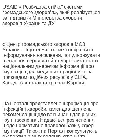
USAID « Розбудова стійкої системи
громадського здоров’я», який реалізується
за підтримки Міністерства охорони
здоров’я України та ДУ
« Центр громадського здоров’я МОЗ
України . Портал має на меті покращити
інформування населення, популяризувати
щеплення серед дітей та дорослих і стати
національним джерелом інформації про
імунізацію для медичних працівників за
прикладом подібних ресурсів у США,
Канаді, Австралії та країнах Європи.
На Порталі представлена інформація про
інфекційні хвороби, календар щеплень,
рекомендації щодо вакцинації для різних
груп населення. Надаються роз’яснення
щодо нормативно правової бази у сфері
імунізації. Також на Порталі консультують
експерти з різних регіонів України та