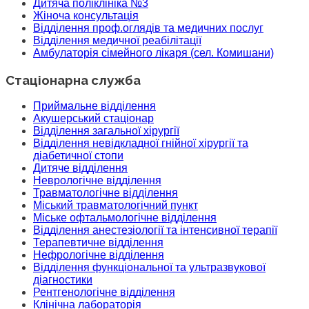
Дитяча поліклініка №3
Жіноча консультація
Відділення проф.оглядів та медичних послуг
Відділення медичної реабілітації
Амбулаторія сімейного лікаря (сел. Комишани)
Стаціонарна служба
Приймальне відділення
Акушерський стаціонар
Відділення загальної хірургії
Відділення невідкладної гнійної хірургії та
діабетичної стопи
Дитяче відділення
Неврологічне відділення
Травматологічне відділення
Міський травматологічний пункт
Міське офтальмологічне відділення
Відділення анестезіології та інтенсивної терапії
Терапевтичне відділення
Нефрологічне відділення
Відділення функціональної та ультразвукової
діагностики
Рентгенологічне відділення
Клінічна лабораторія