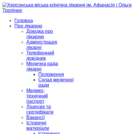
Головна
Про лікарню
Довідка про
лікарню
Адміністрація
лікарні
Телефонний
довідник
Медична рада
лікарні
Положення
Склад медичної
ради
Медико-
технічний
паспорт
Ліцензія та
сертифікати
Вакансії
Історичні
матеріали
Історична