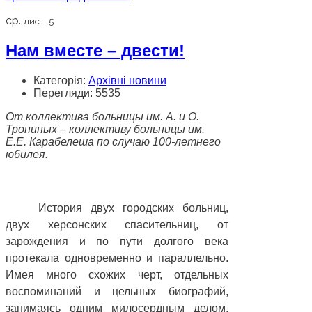
ср.
лист. 5
Нам вместе – двести!
Категорія:
Архівні новини
Перегляди: 5535
От коллектива больницы им. А. и О.
Тропиных – коллективу больницы им.
Е.Е. Карабелеша по случаю 100-летнего
юбилея.
История двух городских больниц,
двух херсонских спасительниц, от
зарождения и по пути долгого века
протекала одновременно и параллельно.
Имея много схожих черт, отдельных
воспоминаний и цельных биографий,
занимаясь одним милосердным делом,