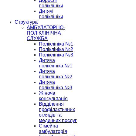
Дорослі
поліклініки
Дитячі
поліклініки
Структура
АМБУЛАТОРНО-
ПОЛІКЛІНІЧНА
СЛУЖБА
Поліклініка №1
Поліклініка №2
Поліклініка №3
Дитяча
поліклініка №1
Дитяча
поліклініка №2
Дитяча
поліклініка №3
Жіноча
консультація
Відділення
профілактичних
оглядів та
медичних послуг
Сімейна
амбулаторія