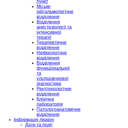
пункт
Міське
офтальмологічне
відділення
Відділення
анестезіології та
інтенсивної
терапії
Терапевтичне
відділення
Нефрологічне
відділення
Відділення
функціональної
та
ультразвукової
діагностики
Рентгенологічне
відділення
Клінічна
лабораторія
Патологоанатомічне
відділення
Інформація лікарні
Дати та події