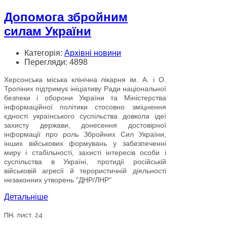
Допомога збройним
силам України
Категорія:
Архівні новини
Перегляди: 4898
Херсонська міська клінічна лікарня ім. А. і О.
Тропіних підтримує ініціативу Ради національної
безпеки і оборони України та Міністерства
інформаційної політики стосовно зміцнення
єдності українського суспільства довкола ідеї
захисту держави, донесення достовірної
інформації про роль Збройних Сил України,
інших військових формувань у забезпеченні
миру і стабільності, захисті інтересів особи і
суспільства в Україні, протидії російській
військовій агресії й терористичній діяльності
незаконних утворень "ДНР/ЛНР"
Детальніше
пн.
лист. 24