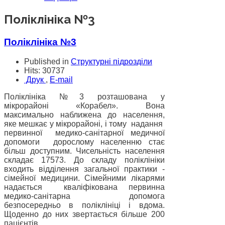
Поліклініка №3
Поліклініка №3
Published in
Структурні підрозділи
Hits: 30737
Друк
,
E-mail
Поліклініка №3 розташована у
мікрорайоні «Корабел». Вона
максимально наближена до населення,
яке мешкає у мікрорайоні, і тому
надання
первинної
медико-санітарної медичної
допомоги
дорослому населенню стає
більш доступним. Чисельність населення
складає 17573. До складу поліклініки
входить відділення загальної практики -
сімейної медицини. Сімейними лікарями
надається
кваліфікована первинна
медико-санітарна допомога
безпосередньо в поліклініці і вдома.
Щоденно до них звертається більше 200
пацієнтів.