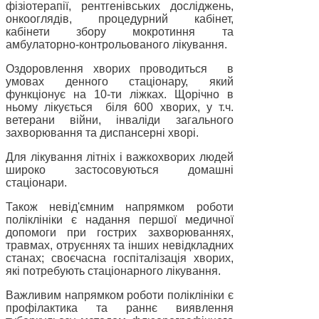
фізіотерапії, рентгенівських досліджень,
онкооглядів, процедурний кабінет,
кабінети збору мокротиння та
амбулаторно-контрольованого лікування.
Оздоровлення хворих проводиться
в
умовах денного стаціонару, який
функціонує на 10-ти ліжках. Щорічно в
ньому лікується
біля 600 хворих, у т.ч.
ветерани війни, інваліди загального
захворювання та диспансерні хворі.
Для лікування літніх і важкохворих людей
широко застосовуються домашні
стаціонари.
Також невід'ємним напрямком роботи
поліклініки є надання першої медичної
допомоги при гострих захворюваннях,
травмах, отруєннях та інших невідкладних
станах; своєчасна госпіталізація хворих,
які потребують стаціонарного лікування.
Важливим напрямком роботи поліклініки є
профілактика та раннє виявлення