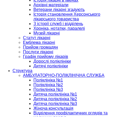
Історія лікарні в іменах
Архівні матеріали
Ветерани лікарні згадують
Історія становлення Херсонського
лікарського товариства
З історії служб і відділень
Хроніка, нотатки, паралелі
Музей лікарні
Статут лікарні
Емблема лікарні
Прийом громадян
Послуги лікарні
Графік прийому лікарів
Дорослі поліклініки
Дитячі поліклініки
Структура
АМБУЛАТОРНО-ПОЛІКЛІНІЧНА СЛУЖБА
Поліклініка №1
Поліклініка №2
Поліклініка №3
Дитяча поліклініка №1
Дитяча поліклініка №2
Дитяча поліклініка №3
Жіноча консультація
Відділення профілактичних оглядів та