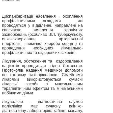
Диспансеризації населення , охоплення
профілактичними оглядами , які
проводяться у відділенні, направлені на
своєчасне виявлення хронічних
захворювань (особливо ВІЛ, туберкульозу,
онкозахворювань, артеріальної
гіпертензії, ішемічної хвороби серця ) та
проведення необхідних лікувально-
профілактичних та оздоровчих заходів.
Лікування, обстеження та
оздоровлення
пацієнтів проводиться згідно Локальних
Протоколів надання медичної допомоги
по кожному захворюванню. Сімейними
лікарями використовуються сучасні
лікарські засоби з максимальним
терапевтичним ефектом та мінімальними
побічними діями
Лікувально - діагностична служба
поліклініки має сучасну клініко-
діагностичну лабораторію, кабінет масажу,