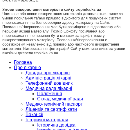
Умови використання матеріалів сайту tropinka.ks.ua
Часткове або повне використання матеріалів дозволяється лише за
умови посилання та/або прямого відкритого для пошукових систем
гіперпосилання на безпосередню адресу матеріалу на Сайті.
Посилання/гіперпосилання має бути розміщене в підзаголовку або
першому абзаці матеріалу. Розмір шрифту посилання або
гіперпосилання не повинен бути меншим за шрифт тексту
використовуваного матеріалу. Посилання/гіперпосилання є
обов'язковим незалежно від повного або часткового використання
матеріалів. Використання фотографій Сайту можливе лише за умови
вказівки джерела tropinka.ks.ua
Головна
Про лікарню
Довідка про лікарню
Адміністрація лікарні
Телефонний довідник
Медична рада лікарні
Положення
Склад медичної ради
Медико-технічний паспорт
Ліцензія та сертифікати
Вакансії
Історичні матеріали
Історична довідка