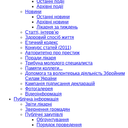
Останні події
Архівні події
Новини
Останні новини
Архівні новини
Лікарня за тиждень
Статті, інтерв’ю
Здоровий спосіб життя
Етичний кодекс
Конкурс статей (2011)
Авторитетно про престиж
Поради лікаря
Трибуна молодого специалиста
Памяти коллеги...
Допомога та волонтерька діяльність Збройним
Силам України
Кампанія підписання декларацій
Фотогалерея
Відеоінформація
Публічна інформація
Звіти лікарні
Звернення громадян
Публічні закупівлі
Обгрунтування
Порядок проведення