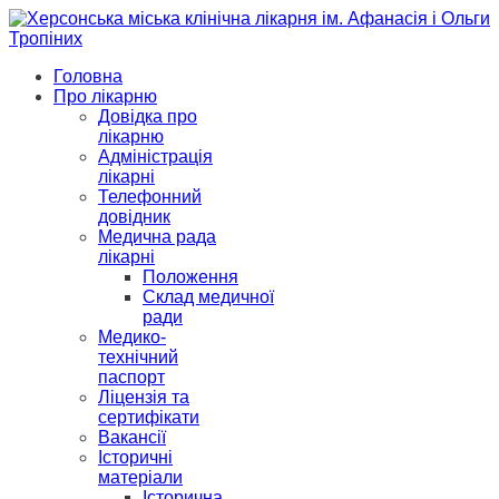
Головна
Про лікарню
Довідка про
лікарню
Адміністрація
лікарні
Телефонний
довідник
Медична рада
лікарні
Положення
Склад медичної
ради
Медико-
технічний
паспорт
Ліцензія та
сертифікати
Вакансії
Історичні
матеріали
Історична