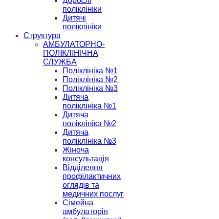
Дорослі
поліклініки
Дитячі
поліклініки
Структура
АМБУЛАТОРНО-
ПОЛІКЛІНІЧНА
СЛУЖБА
Поліклініка №1
Поліклініка №2
Поліклініка №3
Дитяча
поліклініка №1
Дитяча
поліклініка №2
Дитяча
поліклініка №3
Жіноча
консультація
Відділення
профілактичних
оглядів та
медичних послуг
Сімейна
амбулаторія