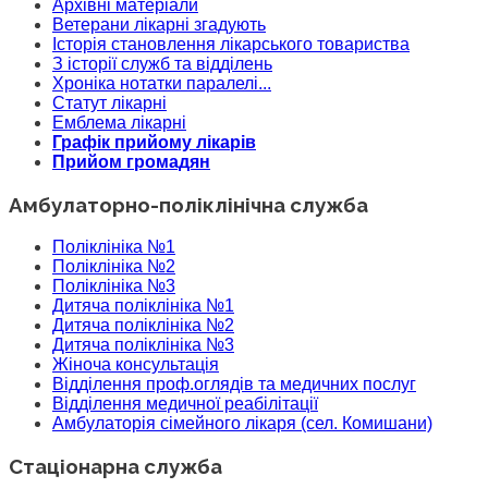
Архівні матеріали
Ветерани лікарні згадують
Історія становлення лікарського товариства
З історії служб та відділень
Хроніка нотатки паралелі...
Статут лікарні
Емблема лікарні
Графік прийому лікарів
Прийом громадян
Амбулаторно-поліклінічна служба
Поліклініка №1
Поліклініка №2
Поліклініка №3
Дитяча поліклініка №1
Дитяча поліклініка №2
Дитяча поліклініка №3
Жіноча консультація
Відділення проф.оглядів та медичних послуг
Відділення медичної реабілітації
Амбулаторія сімейного лікаря (сел. Комишани)
Стаціонарна служба