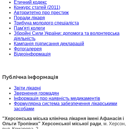
Етичний кодекс
Конкурс статей (2011)
Авторитетно про престиж
Поради лікаря
Трибуна молодого спеціаліста
Пам'яті колеги
Збройні Сили України: допомога та волонтерська
діяльність
Кампанія підписання декларацій
Фотогалерея
Відеоінформація
Публічна інформація
Звіти лікарні
Звернення громадян
Інформація про наявність медикаментів
Формулярна система забезпечення лікарськими
засобами
"Херсонська міська клінічна лікарня імені Афанасія і
Ольги Тропіних" Херсонської міської ради
, м. Херсон,
вул. Комарова, 2