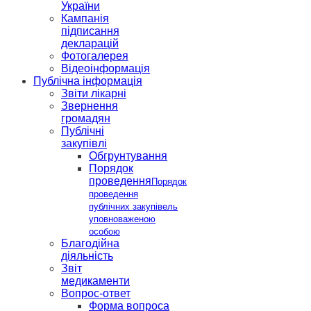
України
Кампанія
підписання
декларацій
Фотогалерея
Відеоінформація
Публічна інформація
Звіти лікарні
Звернення
громадян
Публічні
закупівлі
Обгрунтування
Порядок
проведення
Порядок
проведення
публічних закупівель
уповноваженою
особою
Благодійна
діяльність
Звіт
медикаменти
Вопрос-ответ
Форма вопроса