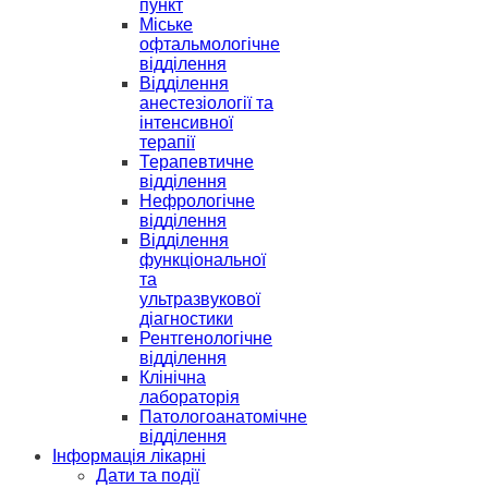
пункт
Міське
офтальмологічне
відділення
Відділення
анестезіології та
інтенсивної
терапії
Терапевтичне
відділення
Нефрологічне
відділення
Відділення
функціональної
та
ультразвукової
діагностики
Рентгенологічне
відділення
Клінічна
лабораторія
Патологоанатомічне
відділення
Інформація лікарні
Дати та події