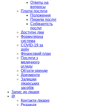
Ответы на
вопросы
Платні послуги
Положення
Перелік послуг
Собівартість
послуг
Доступні ліки
Формулярна
система
COVID-19 за
добу
Фінансовий план
Послуги з
медичного
огляду
Об'єкти оренди
Документи
Залишки
лікарських
засобів
Запис до лікаря
@
Контакти лікарні
Редакція