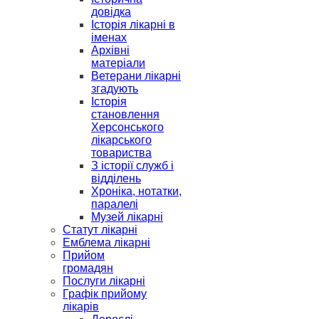
довідка
Історія лікарні в
іменах
Архівні
матеріали
Ветерани лікарні
згадують
Історія
становлення
Херсонського
лікарського
товариства
З історії служб і
відділень
Хроніка, нотатки,
паралелі
Музей лікарні
Статут лікарні
Емблема лікарні
Прийом
громадян
Послуги лікарні
Графік прийому
лікарів