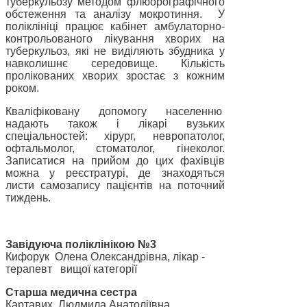
туберкульозу методом флюорографічного
обстеження та аналізу мокротиння.
У
поліклініці працює кабінет амбулаторно-
контрольованого лікування хворих на
туберкульоз, які не виділяють збудника у
навколишнє середовище. Кількість
пролікованих хворих зростає з кожним
роком.
Кваліфіковану допомогу населенню
надають також і лікарі вузьких
спеціальностей: хірург, невропатолог,
офтальмолог, стоматолог, гінеколог.
Записатися на прийом до цих фахівців
можна у реєстратурі, де знаходяться
листи самозапису пацієнтів на поточний
тиждень.
Завідуюча поліклінікою №3
Кифорук Олена Олександрівна, лікар -
терапевт вищої категорії
Старша медична сестра
Картавих
Людмила Анатоліївна