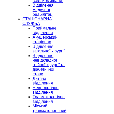
(сел. Комишани)
Відділення
медичної
реабілітації
СТАЦІОНАРНА
СЛУЖБА
Приймальне
відділення
Акушерський
стаціонар
Відділення
загальної хірургії
Відділення
невідкладної
гнійної хірургії та
діабетичної
стопи
Дитяче
відділення
Неврологічне
відділення
Травматологічне
відділення
Міський
травматологічний