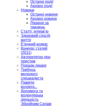
Останні події
Архівні події
Новини
Останні новини
Архівні новини
Лікарня за
тиждень
Статті, інтерв’ю
Здоровий спосіб
життя
Етичний кодекс
Конкурс статей
(2011)
Авторитетно про
престиж
Поради лікаря
Трибуна
молодого
специалиста
Памяти
коллеги...
Допомога та
волонтерька
діяльність
Збройним Силам