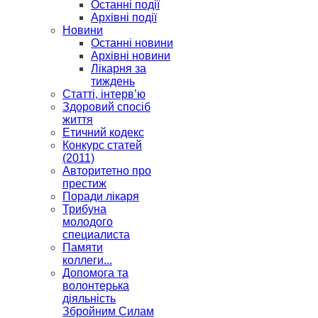
Останні події
Архівні події
Новини
Останні новини
Архівні новини
Лікарня за
тиждень
Статті, інтерв’ю
Здоровий спосіб
життя
Етичний кодекс
Конкурс статей
(2011)
Авторитетно про
престиж
Поради лікаря
Трибуна
молодого
специалиста
Памяти
коллеги...
Допомога та
волонтерька
діяльність
Збройним Силам