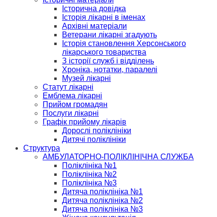
Історична довідка
Історія лікарні в іменах
Архівні матеріали
Ветерани лікарні згадують
Історія становлення Херсонського
лікарського товариства
З історії служб і відділень
Хроніка, нотатки, паралелі
Музей лікарні
Статут лікарні
Емблема лікарні
Прийом громадян
Послуги лікарні
Графік прийому лікарів
Дорослі поліклініки
Дитячі поліклініки
Структура
АМБУЛАТОРНО-ПОЛІКЛІНІЧНА СЛУЖБА
Поліклініка №1
Поліклініка №2
Поліклініка №3
Дитяча поліклініка №1
Дитяча поліклініка №2
Дитяча поліклініка №3