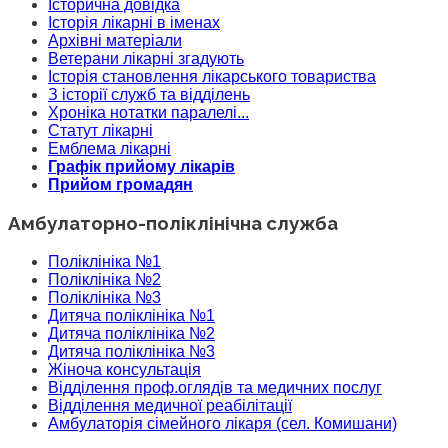
Історична довідка
Історія лікарні в іменах
Архівні матеріали
Ветерани лікарні згадують
Історія становлення лікарського товариства
З історії служб та відділень
Хроніка нотатки паралелі...
Статут лікарні
Емблема лікарні
Графік прийому лікарів
Прийом громадян
Амбулаторно-поліклінічна служба
Поліклініка №1
Поліклініка №2
Поліклініка №3
Дитяча поліклініка №1
Дитяча поліклініка №2
Дитяча поліклініка №3
Жіноча консультація
Відділення проф.оглядів та медичних послуг
Відділення медичної реабілітації
Амбулаторія сімейного лікаря (сел. Комишани)