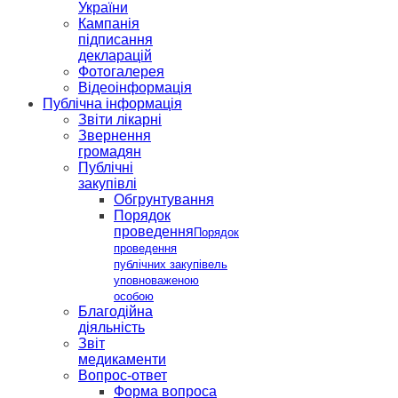
України
Кампанія
підписання
декларацій
Фотогалерея
Відеоінформація
Публічна інформація
Звіти лікарні
Звернення
громадян
Публічні
закупівлі
Обгрунтування
Порядок
проведення
Порядок
проведення
публічних закупівель
уповноваженою
особою
Благодійна
діяльність
Звіт
медикаменти
Вопрос-ответ
Форма вопроса