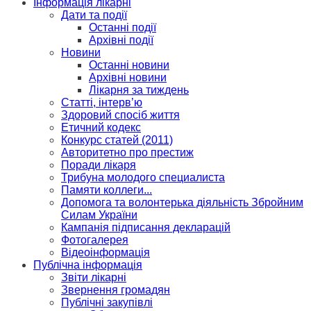
Інформація лікарні
Дати та події
Останні події
Архівні події
Новини
Останні новини
Архівні новини
Лікарня за тиждень
Статті, інтерв’ю
Здоровий спосіб життя
Етичний кодекс
Конкурс статей (2011)
Авторитетно про престиж
Поради лікаря
Трибуна молодого специалиста
Памяти коллеги...
Допомога та волонтерька діяльність Збройним
Силам України
Кампанія підписання декларацій
Фотогалерея
Відеоінформація
Публічна інформація
Звіти лікарні
Звернення громадян
Публічні закупівлі