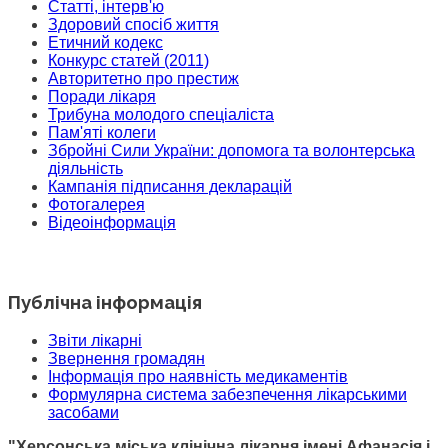
Статті, інтерв'ю
Здоровий спосіб життя
Етичний кодекс
Конкурс статей (2011)
Авторитетно про престиж
Поради лікаря
Трибуна молодого спеціаліста
Пам'яті колеги
Збройні Сили України: допомога та волонтерська
діяльність
Кампанія підписання декларацій
Фотогалерея
Відеоінформація
Публічна інформація
Звіти лікарні
Звернення громадян
Інформація про наявність медикаментів
Формулярна система забезпечення лікарськими
засобами
"Херсонська міська клінічна лікарня імені Афанасія і