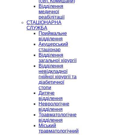
(сел. Комишани)
Відділення
медичної
реабілітації
СТАЦІОНАРНА
СЛУЖБА
Приймальне
відділення
Акушерський
стаціонар
Відділення
загальної хірургії
Відділення
невідкладної
гнійної хірургії та
діабетичної
стопи
Дитяче
відділення
Неврологічне
відділення
Травматологічне
відділення
Міський
травматологічний