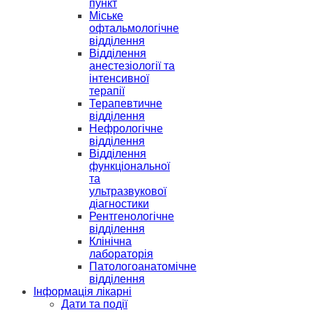
пункт
Міське
офтальмологічне
відділення
Відділення
анестезіології та
інтенсивної
терапії
Терапевтичне
відділення
Нефрологічне
відділення
Відділення
функціональної
та
ультразвукової
діагностики
Рентгенологічне
відділення
Клінічна
лабораторія
Патологоанатомічне
відділення
Інформація лікарні
Дати та події