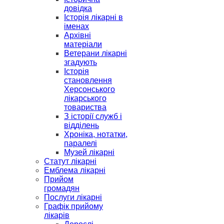
довідка
Історія лікарні в
іменах
Архівні
матеріали
Ветерани лікарні
згадують
Історія
становлення
Херсонського
лікарського
товариства
З історії служб і
відділень
Хроніка, нотатки,
паралелі
Музей лікарні
Статут лікарні
Емблема лікарні
Прийом
громадян
Послуги лікарні
Графік прийому
лікарів