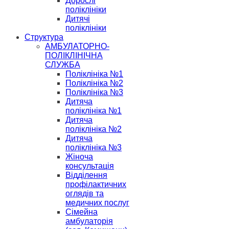
Дорослі
поліклініки
Дитячі
поліклініки
Структура
АМБУЛАТОРНО-
ПОЛІКЛІНІЧНА
СЛУЖБА
Поліклініка №1
Поліклініка №2
Поліклініка №3
Дитяча
поліклініка №1
Дитяча
поліклініка №2
Дитяча
поліклініка №3
Жіноча
консультація
Відділення
профілактичних
оглядів та
медичних послуг
Сімейна
амбулаторія