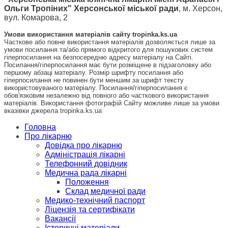
Ольги Тропіних" Херсонської міської ради
, м. Херсон,
вул. Комарова, 2
Умови використання матеріалів сайту tropinka.ks.ua
Часткове або повне використання матеріалів дозволяється лише за
умови посилання та/або прямого відкритого для пошукових систем
гіперпосилання на безпосередню адресу матеріалу на Сайті.
Посилання/гіперпосилання має бути розміщене в підзаголовку або
першому абзаці матеріалу. Розмір шрифту посилання або
гіперпосилання не повинен бути меншим за шрифт тексту
використовуваного матеріалу. Посилання/гіперпосилання є
обов'язковим незалежно від повного або часткового використання
матеріалів. Використання фотографій Сайту можливе лише за умови
вказівки джерела tropinka.ks.ua
Головна
Про лікарню
Довідка про лікарню
Адміністрація лікарні
Телефонний довідник
Медична рада лікарні
Положення
Склад медичної ради
Медико-технічний паспорт
Ліцензія та сертифікати
Вакансії
Історичні матеріали