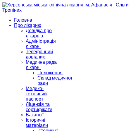
Головна
Про лікарню
Довідка про
лікарню
Адміністрація
лікарні
Телефонний
довідник
Медична рада
лікарні
Положення
Склад медичної
ради
Медико-
технічний
паспорт
Ліцензія та
сертифікати
Вакансії
Історичні
матеріали
Історична