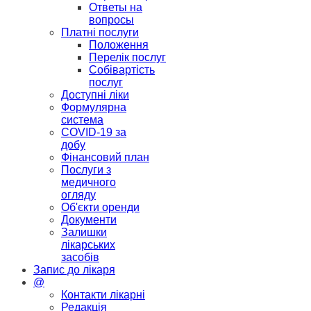
Ответы на
вопросы
Платні послуги
Положення
Перелік послуг
Собівартість
послуг
Доступні ліки
Формулярна
система
COVID-19 за
добу
Фінансовий план
Послуги з
медичного
огляду
Об'єкти оренди
Документи
Залишки
лікарських
засобів
Запис до лікаря
@
Контакти лікарні
Редакція