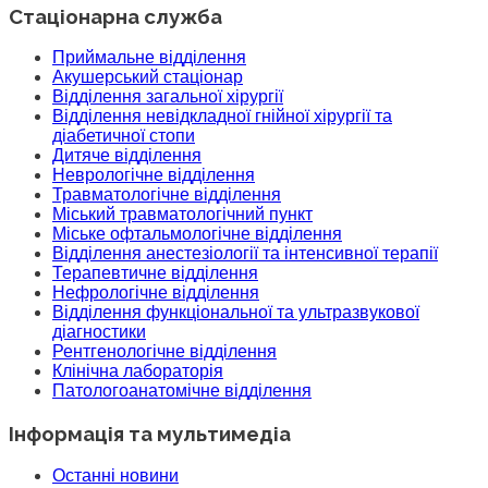
Стаціонарна служба
Приймальне відділення
Акушерський стаціонар
Відділення загальної хірургії
Відділення невідкладної гнійної хірургії та
діабетичної стопи
Дитяче відділення
Неврологічне відділення
Травматологічне відділення
Міський травматологічний пункт
Міське офтальмологічне відділення
Відділення анестезіології та інтенсивної терапії
Терапевтичне відділення
Нефрологічне відділення
Відділення функціональної та ультразвукової
діагностики
Рентгенологічне відділення
Клінічна лабораторія
Патологоанатомічне відділення
Інформація та мультимедіа
Останні новини