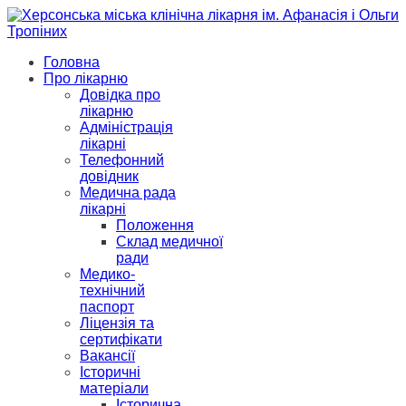
Головна
Про лікарню
Довідка про
лікарню
Адміністрація
лікарні
Телефонний
довідник
Медична рада
лікарні
Положення
Склад медичної
ради
Медико-
технічний
паспорт
Ліцензія та
сертифікати
Вакансії
Історичні
матеріали
Історична