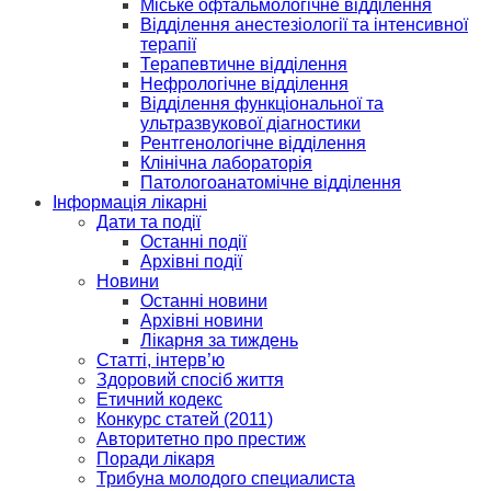
Міське офтальмологічне відділення
Відділення анестезіології та інтенсивної
терапії
Терапевтичне відділення
Нефрологічне відділення
Відділення функціональної та
ультразвукової діагностики
Рентгенологічне відділення
Клінічна лабораторія
Патологоанатомічне відділення
Інформація лікарні
Дати та події
Останні події
Архівні події
Новини
Останні новини
Архівні новини
Лікарня за тиждень
Статті, інтерв’ю
Здоровий спосіб життя
Етичний кодекс
Конкурс статей (2011)
Авторитетно про престиж
Поради лікаря
Трибуна молодого специалиста