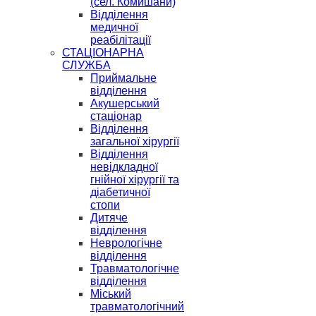
(сел. Комишани)
Відділення
медичної
реабілітації
СТАЦІОНАРНА
СЛУЖБА
Приймальне
відділення
Акушерський
стаціонар
Відділення
загальної хірургії
Відділення
невідкладної
гнійної хірургії та
діабетичної
стопи
Дитяче
відділення
Неврологічне
відділення
Травматологічне
відділення
Міський
травматологічний