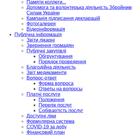
Памяти коллеги...
Допомога та волонтерька діяльність Збройним
Силам України
Кампанія підписання декларацій
Фотогалерея
Відеоінформація
Публічна інформація
Звіти лікарні
Звернення громадян
Публічні закупівлі
Обгрунтування
Порядок проведення
Благодійна діяльність
Звіт медикаменти
Вопрос-ответ
Форма вопроса
Ответы на вопросы
Платні послуги
Положення
Перелік послуг
Собівартість послуг
Доступні ліки
Формулярна система
COVID-19 за добу
Фінансовий план