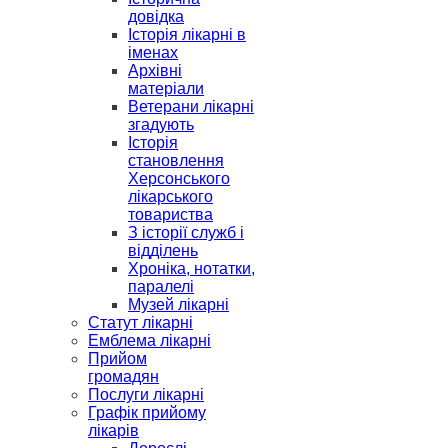
довідка
Історія лікарні в
іменах
Архівні
матеріали
Ветерани лікарні
згадують
Історія
становлення
Херсонського
лікарського
товариства
З історії служб і
відділень
Хроніка, нотатки,
паралелі
Музей лікарні
Статут лікарні
Емблема лікарні
Прийом
громадян
Послуги лікарні
Графік прийому
лікарів