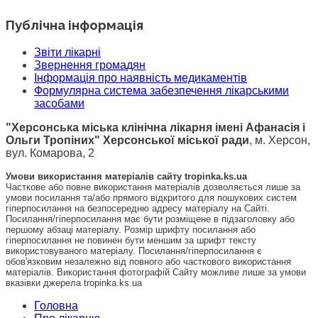
Публічна інформація
Звіти лікарні
Звернення громадян
Інформація про наявність медикаментів
Формулярна система забезпечення лікарськими
засобами
"Херсонська міська клінічна лікарня імені Афанасія і
Ольги Тропіних" Херсонської міської ради
, м. Херсон,
вул. Комарова, 2
Умови використання матеріалів сайту tropinka.ks.ua
Часткове або повне використання матеріалів дозволяється лише за
умови посилання та/або прямого відкритого для пошукових систем
гіперпосилання на безпосередню адресу матеріалу на Сайті.
Посилання/гіперпосилання має бути розміщене в підзаголовку або
першому абзаці матеріалу. Розмір шрифту посилання або
гіперпосилання не повинен бути меншим за шрифт тексту
використовуваного матеріалу. Посилання/гіперпосилання є
обов'язковим незалежно від повного або часткового використання
матеріалів. Використання фотографій Сайту можливе лише за умови
вказівки джерела tropinka.ks.ua
Головна