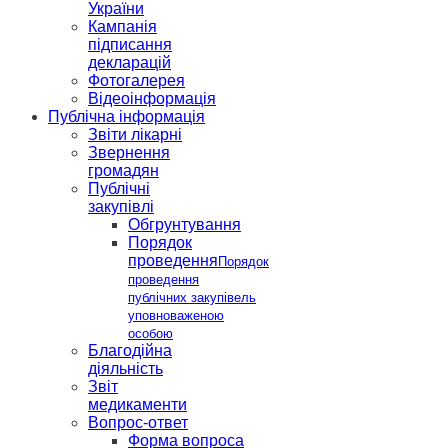
України
Кампанія
підписання
декларацій
Фотогалерея
Відеоінформація
Публічна інформація
Звіти лікарні
Звернення
громадян
Публічні
закупівлі
Обгрунтування
Порядок
проведення
Порядок
проведення
публічних закупівель
уповноваженою
особою
Благодійна
діяльність
Звіт
медикаменти
Вопрос-ответ
Форма вопроса