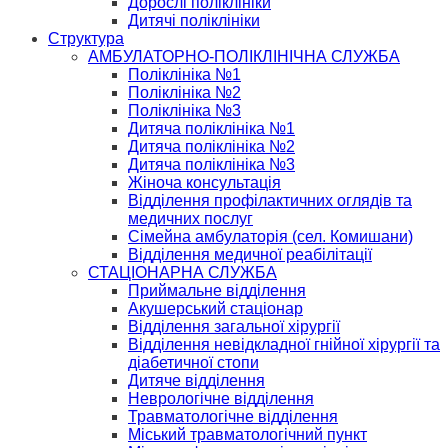
Дорослі поліклініки
Дитячі поліклініки
Структура
АМБУЛАТОРНО-ПОЛІКЛІНІЧНА СЛУЖБА
Поліклініка №1
Поліклініка №2
Поліклініка №3
Дитяча поліклініка №1
Дитяча поліклініка №2
Дитяча поліклініка №3
Жіноча консультація
Відділення профілактичних оглядів та
медичних послуг
Сімейна амбулаторія (сел. Комишани)
Відділення медичної реабілітації
СТАЦІОНАРНА СЛУЖБА
Приймальне відділення
Акушерський стаціонар
Відділення загальної хірургії
Відділення невідкладної гнійної хірургії та
діабетичної стопи
Дитяче відділення
Неврологічне відділення
Травматологічне відділення
Міський травматологічний пункт