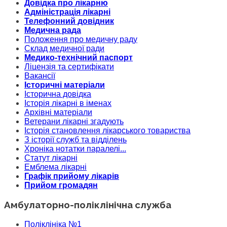
Довідка про лікарню
Адміністрація лікарні
Телефонний довідник
Медична рада
Положення про медичну раду
Склад медичної ради
Медико-технічний паспорт
Ліцензія та сертифікати
Вакансії
Історичні матеріали
Історична довідка
Історія лікарні в іменах
Архівні матеріали
Ветерани лікарні згадують
Історія становлення лікарського товариства
З історії служб та відділень
Хроніка нотатки паралелі...
Статут лікарні
Емблема лікарні
Графік прийому лікарів
Прийом громадян
Амбулаторно-поліклінічна служба
Поліклініка №1