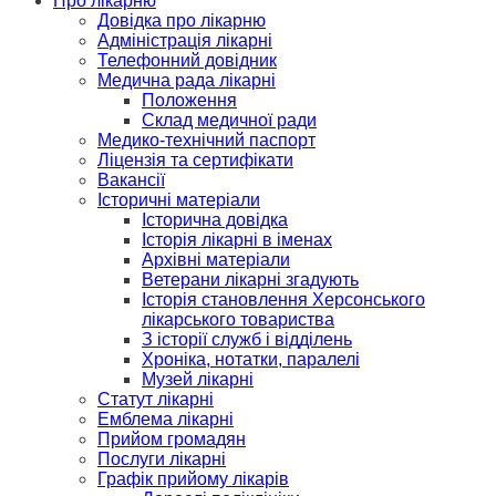
Про лікарню
Довідка про лікарню
Адміністрація лікарні
Телефонний довідник
Медична рада лікарні
Положення
Склад медичної ради
Медико-технічний паспорт
Ліцензія та сертифікати
Вакансії
Історичні матеріали
Історична довідка
Історія лікарні в іменах
Архівні матеріали
Ветерани лікарні згадують
Історія становлення Херсонського
лікарського товариства
З історії служб і відділень
Хроніка, нотатки, паралелі
Музей лікарні
Статут лікарні
Емблема лікарні
Прийом громадян
Послуги лікарні
Графік прийому лікарів