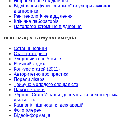
Нефрологічне відділення
Відділення функціональної та ультразвукової
діагностики
Рентгенологічне відділення
Клінічна лабораторія
Патологоанатомічне відділення
Інформація та мультимедіа
Останні новини
Статті, інтерв'ю
Здоровий спосіб життя
Етичний кодекс
Конкурс статей (2011)
Авторитетно про престиж
Поради лікаря
Трибуна молодого спеціаліста
Пам'яті колеги
Збройні Сили України: допомога та волонтерська
діяльність
Кампанія підписання декларацій
Фотогалерея
Відеоінформація