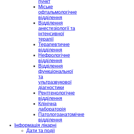
пункт
Міське
офтальмологічне
відділення
Відділення
анестезіології та
інтенсивної
терапії
Терапевтичне
відділення
Нефрологічне
відділення
Відділення
функціональної
та
ультразвукової
діагностики
Рентгенологічне
відділення
Клінічна
лабораторія
Патологоанатомічне
відділення
Інформація лікарні
Дати та події