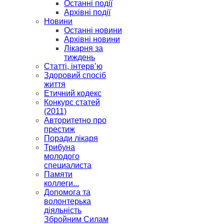
Останні події
Архівні події
Новини
Останні новини
Архівні новини
Лікарня за
тиждень
Статті, інтерв’ю
Здоровий спосіб
життя
Етичний кодекс
Конкурс статей
(2011)
Авторитетно про
престиж
Поради лікаря
Трибуна
молодого
специалиста
Памяти
коллеги...
Допомога та
волонтерька
діяльність
Збройним Силам