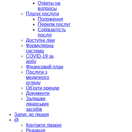
Ответы на
вопросы
Платні послуги
Положення
Перелік послуг
Собівартість
послуг
Доступні ліки
Формулярна
система
COVID-19 за
добу
Фінансовий план
Послуги з
медичного
огляду
Об'єкти оренди
Документи
Залишки
лікарських
засобів
Запис до лікаря
@
Контакти лікарні
Редакція