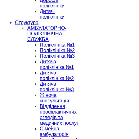
Дорослі
поліклініки
Дитячі
поліклініки
Структура
АМБУЛАТОРНО-
ПОЛІКЛІНІЧНА
СЛУЖБА
Поліклініка №1
Поліклініка №2
Поліклініка №3
Дитяча
поліклініка №1
Дитяча
поліклініка №2
Дитяча
поліклініка №3
Жіноча
консультація
Відділення
профілактичних
оглядів та
медичних послуг
Сімейна
амбулаторія