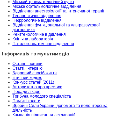
Міський травматологічний пункт
Міське офтальмологічне відділення
Відділення анестезіології та інтенсивної терапії
Терапевтичне відділення
Нефрологічне відділення
Відділення функціональної та ультразвукової
діагностики
Рентгенологічне відділення
Клінічна лабораторія
Патологоанатомічне відділення
Інформація та мультимедіа
Останні новини
Статті, інтерв'ю
Здоровий спосіб життя
Етичний кодекс
Конкурс статей (2011)
Авторитетно про престиж
Поради лікаря
Трибуна молодого спеціаліста
Пам'яті колеги
Збройні Сили України: допомога та волонтерська
діяльність
Кампанія підписання декларацій