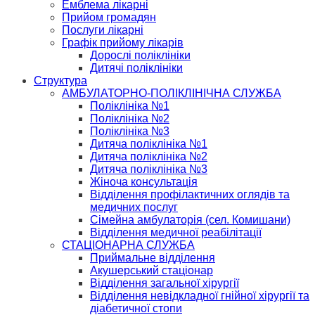
Емблема лікарні
Прийом громадян
Послуги лікарні
Графік прийому лікарів
Дорослі поліклініки
Дитячі поліклініки
Структура
АМБУЛАТОРНО-ПОЛІКЛІНІЧНА СЛУЖБА
Поліклініка №1
Поліклініка №2
Поліклініка №3
Дитяча поліклініка №1
Дитяча поліклініка №2
Дитяча поліклініка №3
Жіноча консультація
Відділення профілактичних оглядів та
медичних послуг
Сімейна амбулаторія (сел. Комишани)
Відділення медичної реабілітації
СТАЦІОНАРНА СЛУЖБА
Приймальне відділення
Акушерський стаціонар
Відділення загальної хірургії
Відділення невідкладної гнійної хірургії та
діабетичної стопи