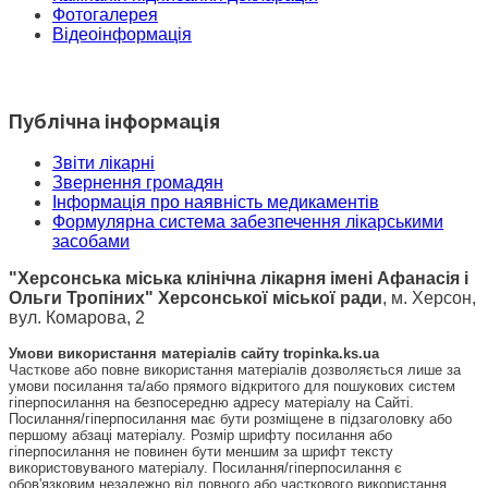
Фотогалерея
Відеоінформація
Публічна інформація
Звіти лікарні
Звернення громадян
Інформація про наявність медикаментів
Формулярна система забезпечення лікарськими
засобами
"Херсонська міська клінічна лікарня імені Афанасія і
Ольги Тропіних" Херсонської міської ради
, м. Херсон,
вул. Комарова, 2
Умови використання матеріалів сайту tropinka.ks.ua
Часткове або повне використання матеріалів дозволяється лише за
умови посилання та/або прямого відкритого для пошукових систем
гіперпосилання на безпосередню адресу матеріалу на Сайті.
Посилання/гіперпосилання має бути розміщене в підзаголовку або
першому абзаці матеріалу. Розмір шрифту посилання або
гіперпосилання не повинен бути меншим за шрифт тексту
використовуваного матеріалу. Посилання/гіперпосилання є
обов'язковим незалежно від повного або часткового використання