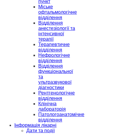
пункт
Міське
офтальмологічне
відділення
Відділення
анестезіології та
інтенсивної
терапії
Терапевтичне
відділення
Нефрологічне
відділення
Відділення
функціональної
та
ультразвукової
діагностики
Рентгенологічне
відділення
Клінічна
лабораторія
Патологоанатомічне
відділення
Інформація лікарні
Дати та події