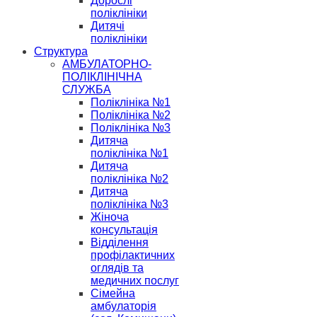
Дорослі
поліклініки
Дитячі
поліклініки
Структура
АМБУЛАТОРНО-
ПОЛІКЛІНІЧНА
СЛУЖБА
Поліклініка №1
Поліклініка №2
Поліклініка №3
Дитяча
поліклініка №1
Дитяча
поліклініка №2
Дитяча
поліклініка №3
Жіноча
консультація
Відділення
профілактичних
оглядів та
медичних послуг
Сімейна
амбулаторія