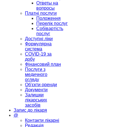
Ответы на
вопросы
Платні послуги
Положення
Перелік послуг
Собівартість
послуг
Доступні ліки
Формулярна
система
COVID-19 за
добу
Фінансовий план
Послуги з
медичного
огляду
Об'єкти оренди
Документи
Залишки
лікарських
засобів
Запис до лікаря
@
Контакти лікарні
Редакція