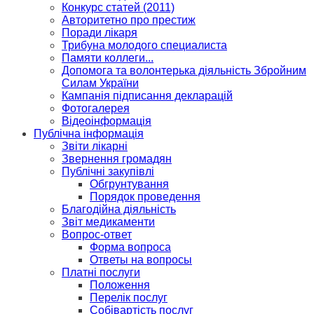
Конкурс статей (2011)
Авторитетно про престиж
Поради лікаря
Трибуна молодого специалиста
Памяти коллеги...
Допомога та волонтерька діяльність Збройним
Силам України
Кампанія підписання декларацій
Фотогалерея
Відеоінформація
Публічна інформація
Звіти лікарні
Звернення громадян
Публічні закупівлі
Обгрунтування
Порядок проведення
Благодійна діяльність
Звіт медикаменти
Вопрос-ответ
Форма вопроса
Ответы на вопросы
Платні послуги
Положення
Перелік послуг
Собівартість послуг