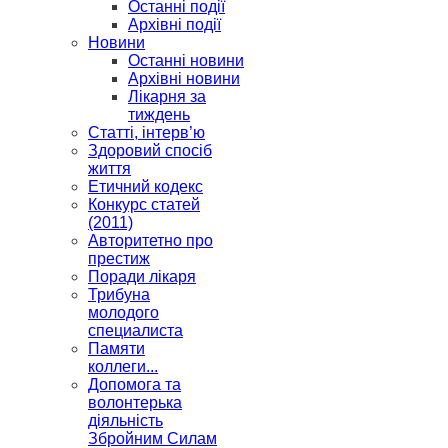
Останні події
Архівні події
Новини
Останні новини
Архівні новини
Лікарня за
тиждень
Статті, інтерв’ю
Здоровий спосіб
життя
Етичний кодекс
Конкурс статей
(2011)
Авторитетно про
престиж
Поради лікаря
Трибуна
молодого
специалиста
Памяти
коллеги...
Допомога та
волонтерька
діяльність
Збройним Силам