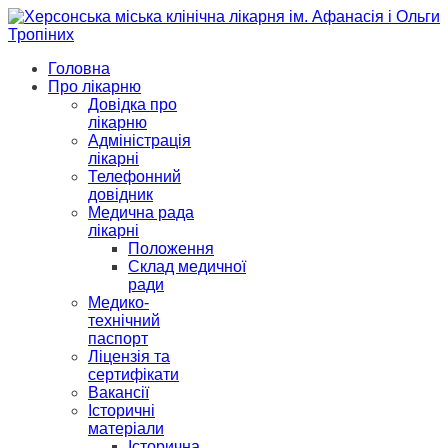
Головна
Про лікарню
Довідка про
лікарню
Адміністрація
лікарні
Телефонний
довідник
Медична рада
лікарні
Положення
Склад медичної
ради
Медико-
технічний
паспорт
Ліцензія та
сертифікати
Вакансії
Історичні
матеріали
Історична