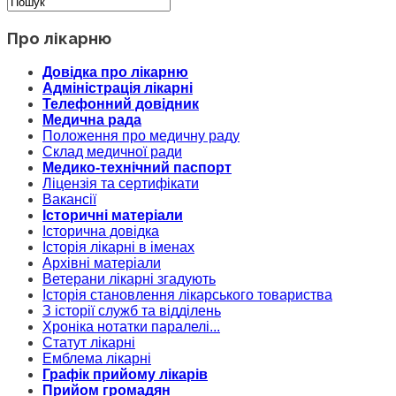
Про лікарню
Довідка про лікарню
Адміністрація лікарні
Телефонний довідник
Медична рада
Положення про медичну раду
Склад медичної ради
Медико-технічний паспорт
Ліцензія та сертифікати
Вакансії
Історичні матеріали
Історична довідка
Історія лікарні в іменах
Архівні матеріали
Ветерани лікарні згадують
Історія становлення лікарського товариства
З історії служб та відділень
Хроніка нотатки паралелі...
Статут лікарні
Емблема лікарні
Графік прийому лікарів
Прийом громадян