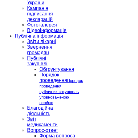
України
Кампанія
підписання
декларацій
Фотогалерея
Відеоінформація
Публічна інформація
Звіти лікарні
Звернення
громадян
Публічні
закупівлі
Обгрунтування
Порядок
проведення
Порядок
проведення
публічних закупівель
уповноваженою
особою
Благодійна
діяльність
Звіт
медикаменти
Вопрос-ответ
Форма вопроса