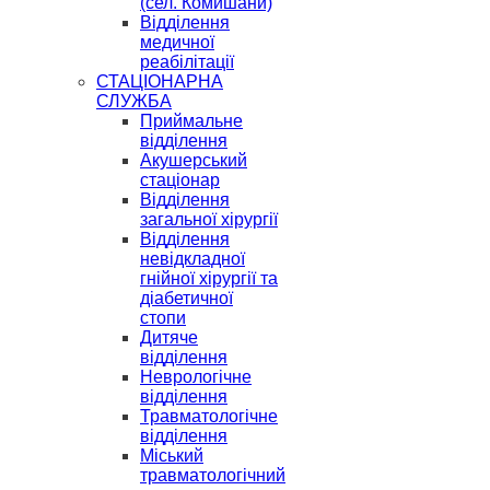
(сел. Комишани)
Відділення
медичної
реабілітації
СТАЦІОНАРНА
СЛУЖБА
Приймальне
відділення
Акушерський
стаціонар
Відділення
загальної хірургії
Відділення
невідкладної
гнійної хірургії та
діабетичної
стопи
Дитяче
відділення
Неврологічне
відділення
Травматологічне
відділення
Міський
травматологічний