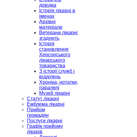
довідка
Історія лікарні в
іменах
Архівні
матеріали
Ветерани лікарні
згадують
Історія
становлення
Херсонського
лікарського
товариства
З історії служб і
відділень
Хроніка, нотатки,
паралелі
Музей лікарні
Статут лікарні
Емблема лікарні
Прийом
громадян
Послуги лікарні
Графік прийому
лікарів