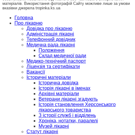
матеріалів. Використання фотографій Сайту можливе лише за умови
вказівки джерела tropinka.ks.ua
Головна
Про лікарню
Довідка про лікарню
Адміністрація лікарні
Телефонний довідник
Медична рада лікарні
Положення
Склад медичної ради
Медико-технічний паспорт
Ліцензія та сертифікати
Вакансії
Історичні матеріали
Історична довідка
Історія лікарні в іменах
Архівні матеріали
Ветерани лікарні згадують
Історія становлення Херсонського
лікарського товариства
З історії служб і відділень
Хроніка, нотатки, паралелі
Музей лікарні
Статут лікарні